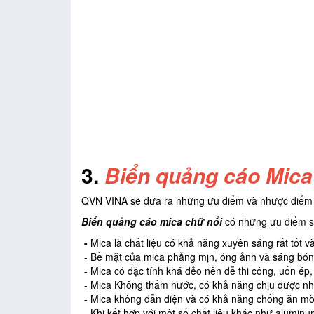
3.
Biển quảng cáo Mica
QVN VINA sẽ đưa ra những ưu điểm và nhược điểm 
Biển quảng cáo mica chữ nổi
có những ưu điểm s
-
Mica là chất liệu có khả năng xuyên sáng rất tốt 
- Bề mặt của mica phẳng mịn, óng ảnh và sáng bón
- Mica có đặc tính khá dẻo nên dễ thi công, uốn ép
- Mica Không thấm nước, có khả năng chịu được nhiệ
- Mica không dẫn điện và có khả năng chống ăn mòn
- Khi kết hợp với một số chất liệu khác như alumin