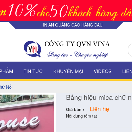
IN ẤN QUẢNG CÁO HÀNG ĐẦU
 PHẨM
TIN TỨC
KHUYẾN MẠI
VIDEOS
LIÊ
hữ Nổi
Bảng hiệu mica chữ n
Liên hệ
Giá bán :
Nội dung tóm tắt