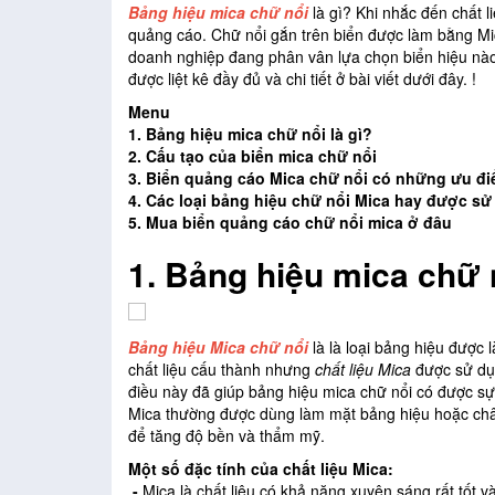
Bảng hiệu mica chữ nổi
là gì? Khi nhắc đến chất li
quảng cáo. Chữ nổi gắn trên biển được làm bằng Mic
doanh nghiệp đang phân vân lựa chọn biển hiệu nào 
được liệt kê đầy đủ và chi tiết ở bài viết dưới đây. !
Menu
1. Bảng hiệu mica chữ nổi là gì?
2. Cấu tạo của biển mica chữ nổi
3. Biển quảng cáo Mica chữ nổi có những ưu đ
4. Các loại bảng hiệu chữ nổi Mica hay được s
5. Mua biển quảng cáo chữ nổi mica ở đâu
1.
Bảng hiệu mica chữ n
Bảng hiệu Mica chữ nổi
là
là loại bảng hiệu được 
chất liệu cấu thành nhưng
chất liệu Mica
được sử dụn
điều này đã giúp bảng hiệu mica chữ nổi có được sự
Mica thường được dùng làm mặt bảng hiệu hoặc chân 
để tăng độ bền và thẩm mỹ.
Một số đặc tính của chất liệu Mica:
-
Mica là chất liệu có khả năng xuyên sáng rất tốt 