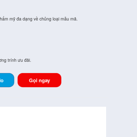
 thẩm mỹ đa dạng về chủng loại mẫu mã.
ng trính ưu đãi.
lo
Gọi ngay