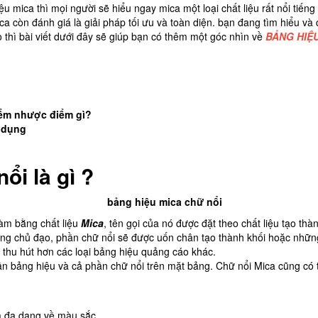
ệu mica thì mọi người sẽ hiểu ngay mica một loại chất liệu rất nổi tiếng 
a còn đánh giá là giải pháp tối ưu và toàn diện. bạn đang tìm hiểu v
thì bài viết dưới đây sẽ giúp bạn có thêm một góc nhìn về
BẢNG HIỆ
iểm nhược điểm gì?
ử dụng
ổi là gì ?
làm bằng chất liệu
Mica
, tên gọi của nó được đặt theo chất liệu tạo th
g chủ đạo, phần chữ nổi sẽ được uốn chân tạo thành khối hoặc những
 thu hút hơn các loại bảng hiệu quảng cáo khác.
bảng hiệu và cả phần chữ nổi trên mặt bảng. Chữ nổi Mica cũng có th
và đa dạng về màu sắc