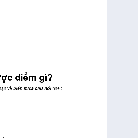
ợc điểm gì?
hận về
biển mica chữ nổi
nhé :
an