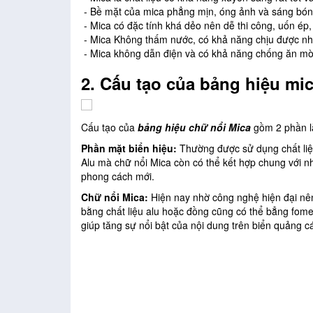
- Bề mặt của mica phẳng mịn, óng ảnh và sáng bón
- Mica có đặc tính khá dẻo nên dễ thi công, uốn ép
- Mica Không thấm nước, có khả năng chịu được nhiệ
- Mica không dẫn điện và có khả năng chống ăn mòn
2.
Cấu tạo của bảng hiệu mic
Cấu tạo của
bảng hiệu chữ nổi Mica
gồm 2 phần là
Phần mặt biển hiệu:
Thường được sử dụng chất liệ
Alu mà chữ nổi Mica còn có thể kết hợp chung với n
phong cách mới.
Chữ nổi Mica:
Hiện nay nhờ công nghệ hiện đại nên
bằng chất liệu alu hoặc đồng cũng có thể bẳng fom
giúp tăng sự nổi bật của nội dung trên biển quảng c