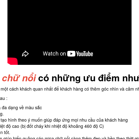
 chữ nổi
có những ưu điểm như
một cách khách quan nhất để khách hàng có thêm góc nhìn và cảm n
au :
và đa dạng về màu sắc
g.
, tạo hình theo ý muốn giúp đáp ứng mọi nhu cầu của khách hàng
t độ cao (bị đốt cháy khi nhiệt độ khoảng 460 độ C)
 tốt.
um giúp biển quảng cáo mica chữ nổi càng thêm đẹp và bền theo thời gi