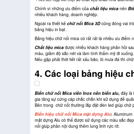
Chính vì những ưu điểm của
chất liệu mica
nên
Bi
nhiều khách hàng, doanh nghiệp.
Ngoài ra thiết kế
chữ nổi Mica 3D
cũng đóng vai trò
bảng hiệu in bạt .
Bảng hiệu chữ nổi mica có rất rất là nhiều ưu điểm
Chất liệu mica
được nhiều khách hàng phản hồi sau k
màu, giảm độ sắc nét và làm tính thẩm mỹ đi xuống.
Nếu gặp phải thời tiết rất xấu bão, lũ mưa đá thì chữ
4.
Các loại bảng hiệu c
Biển chữ nổi Mica viền Inox nền biển alu
,
đây là
gia tăng sự cứng cáp chắc chắn khi sử dụng để quảng
Bên trong chữ nổi thường lắp đặt đèn led giúp chữ p
Biển hiệu chữ nổi Mica mặt dựng Alu
:
Aluminum l
mặt dựng Alu có thể được sử dụng các màu sắc đẹp 
nổi giúp phần nội dung thêm lung linh rực rỡ.