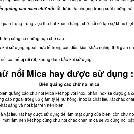
ển quảng cáo mica chữ nổi
rất được ưa chuộng trong suốt những năm 
 quan trọng trong việc thu hút khách hàng, chữ nổi sẽ tạo sự khác biệt
 nhưng cũng có những hạn chế sau :
hi sử dụng ngoài thực tế trong các điều kiện khắc nghiệt thời gian dà
 nổi có thể bị rơi rớt, không đảm bảo khi sử dụng.
hữ nổi Mica hay được sử dụng :
 biển quảng cáo chữ nổi Mica kết hợp với Inox, phần Inox sẽ được gia c
 cáo ngoài trời giúp giảm tỷ lệ hư hỏng. Inox là chất liệu rất chắc ch
hát sáng và nổi bật trên nền biển
à vật liệu rất hay được sử dụng để làm mặt dựng của biển, còn chữ n
mắt làm nền kết hợp cùng chữ nổi chắc chắn mica sẽ vô cùng nổi bật