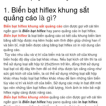
1.
Biển bạt hiflex khung sắt
quảng cáo
là gì?
Biển bạt hiflex khung sắt quảng cáo
còn được gọi với cái tên
ngắn gọn là
Biển bạt hiflex
hay pano quảng cáo in bạt hiflex.
Biển bạt hiflex
là loại biển quảng cáo có kết cấu khung biển làm
bằng sắt hộp được mạ kẽm hoặc sơn tĩnh điện giúp chống han rỉ
và bền bỉ, mặt biển được căng bằng bạt hiflex có in nội dung cần
quảng cáo.
Tùy vào nhu cầu và vị trí của biển mà ta có kích cỡ của khung
biển hoặc độ dày của bạt khác nhau. Nếu bạt kích cỡ lớn thì ta có
thể sử dụng loại sắt hộp từ 25x25mm trở lên, đồng thời sử dụng
loại bạt có độ dày lớn hơn để có thể chịu được lực căng cũng như
sức gió kích cỡ của biển, ta có thể sử dụng những loại sắt hộp
khác nhau hoặc loại bạt hiflex khác nhau để làm những tấm biển
tùy vào vị trí và kích cỡ của biển. Sử dụng các máy in bạt đời mới
tạo nên những tấm bạt hiflex chất lượng, hình ảnh in trên bề mặt
hiflex ngày càng được nâng cao.
Biển bạt hiflex khung nhôm
quảng cáo còn được gọi với cái tên
ngắn gọn là
Biển bạt hiflex
hay pano quảng cáo
in bạt hiflex
.