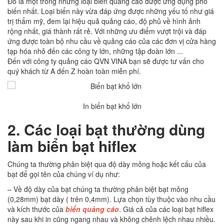
Đó là một trong những loại biển quảng cáo được ứng dụng phổ
biến nhất. Loại biển này vừa đáp ứng được những yếu tố như giá
trị thẩm mỹ, đem lại hiệu quả quảng cáo, độ phủ về hình ảnh
rộng nhất, giá thành rất rẻ. Với những ưu điểm vượt trội và đáp
ứng được toàn bộ nhu cầu về quảng cáo của các đơn vị cửa hàng
tạp hóa nhỏ đến các công ty lớn, những tập đoàn lớn ...
Đến với công ty quảng cáo QVN VINA bạn sẽ được tư vấn cho
quý khách từ A đến Z hoàn toàn miễn phí.
In biển bạt khổ lớn
2
. Các loại bạt thường dùng
làm biển bạt hiflex
Chúng ta thường phân biệt qua độ dày mỏng hoặc kết cấu của
bạt để gọi tên của chúng ví dụ như:
– Về độ dày của bạt chúng ta thường phân biệt bạt mỏng
(0,28mm) bạt dày ( trên 0,4mm). Lựa chọn tùy thuộc vào nhu cầu
và kích thước của
biển quảng cáo
. Giá cả của các loại bạt hiflex
này sau khi in cũng ngang nhau và không chênh lệch nhau nhiều.