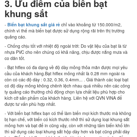
3.
Ưu điểm của biển bạt
khung sắt
-
Biển bạt khung sắt giá rẻ
chỉ vào khoảng từ 150.000/m2,
chính vì thế mà biển bạt được sử dụng rộng rãi trên thị trường
quảng cáo.
- Chống chịu tốt với nhiệt độ ngoài trời: Do vật liệu của bạt là từ
nhựa PVC cho nên chúng có khả năng, chịu được nắng mưa và
co dãn tốt.
- Bạt hiflex có đa dạng về độ dày mỏng thỏa mãn được mọi yêu
cầu của khách hàng.Bạt hiflex mỏng nhất là 0.28 mm ngoài ra
còn có các độ dày : 0.32, 0.36, 0.4mm... . Giá thành các loại bạt
có độ dày mỏng không chênh lệch nhau quá nhiều nên các công
ty quảng cáo thường chủ động chọn lựa chất liệu phù hợp cho
kích cỡ sản phẩm của khách hàng. Liên hệ với QVN VINA để
được tư vấn phù hợp nhất.
- Với biển bạt hiflex bạn có thể làm biển mọi kích thước mà không
bị hạn chế, với biển có kích thước nhở thì sử dụng loại khung sắt
mỏng hơn và bạt để in cũng vậy, còn với những tấm biển khổ lớn
thì sử dụng các loại khung sắt hộp dày hơn và bạt cũng phải dày