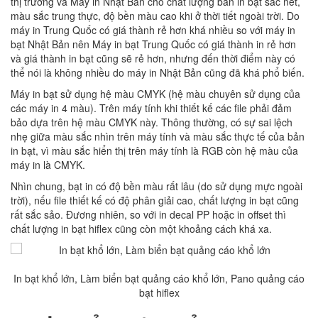
thị trường và Máy in Nhật Bản cho chất lượng bản in bạt sắc nét,
màu sắc trung thực, độ bền màu cao khi ở thời tiết ngoài trời. Do
máy in Trung Quốc có giá thành rẻ hơn khá nhiều so với máy in
bạt Nhật Bản nên Máy in bạt Trung Quốc có giá thành in rẻ hơn
và giá thành in bạt cũng sẽ rẻ hơn, nhưng đến thời điểm này có
thể nói là không nhiều do máy in Nhật Bản cũng đã khá phổ biến.
Máy in bạt sử dụng hệ màu CMYK (hệ màu chuyên sử dụng của
các máy in 4 màu). Trên máy tính khi thiết kế các file phải đảm
bảo dựa trên hệ màu CMYK này. Thông thường, có sự sai lệch
nhẹ giữa màu sắc nhìn trên máy tính và màu sắc thực tế của bản
in bạt, vì màu sắc hiển thị trên máy tính là RGB còn hệ màu của
máy in là CMYK.
Nhìn chung, bạt in có độ bền màu rất lâu (do sử dụng mực ngoài
trời), nếu file thiết kế có độ phân giải cao, chất lượng in bạt cũng
rất sắc sảo. Đương nhiên, so với in decal PP hoặc in offset thì
chất lượng in bạt hiflex cũng còn một khoảng cách khá xa.
In bạt khổ lớn, Làm biển bạt quảng cáo khổ lớn, Pano quảng cáo
bạt hiflex