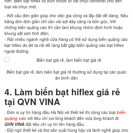
hơn. Biển bạt hiflex có kích thước từ vài chục centimet cho đến
loại vài chục mét.
- Kết cấu đơn giản giúp cho việc gia công và lắp đặt dễ dàng. Nếu
băng dôn đơn giản chỉ cần vài sợi dây căng ra bốn góc, Với
những biển quảng cáo thì cần làm khung nhôm định hình hoặc
khung sắt sơn tĩnh điện.
- Rất nhiều ngành nghề cửa hàng có thể sử dụng biển quảng cáo
bạt hiflex do đó ta rất dễ ràng bắt gặp biển quảng cáo bạt hiflex
ngoài đường.
Biển bạt giá rẻ, làm biển bạt giá rẻ thường sử dụng tại các quán
ăn bình dân
4.
Làm biển bạt hiflex giá rẻ
tại QVN VINA
- Đơn vị uy tín hàng đầu Hà Nội về thiết kế thi công các loại
biển
quảng cáo
với tiêu chí vui lòng khách đến vừa lòng khách đi.
QVN VINA
đặt tiêu chí uy tín lên hàng đầu.
- Đội ngũ thiết kế và thợ sản xuất hùng hậu và lành nghề giúp cho