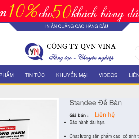
IN ẤN QUẢNG CÁO HÀNG ĐẦU
 PHẨM
TIN TỨC
KHUYẾN MẠI
VIDEOS
LIÊ
Standee Để Bàn
Liên hệ
Giá bán :
Bảo hành dài hạn.
Chất lượng sản phẩm cao, có tính