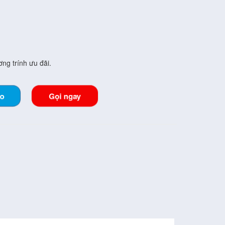
ng trính ưu đãi.
lo
Gọi ngay