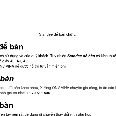
Standee để bàn chữ L
để bàn
ích sử dụng và của quý khách. Tuy nhiên
Standee để bàn
có kích thư
 giấy A3, A4, A5,
 QNV VINA dể được hỗ trợ tư vấn miễn phí
 bàn
tandee để bàn khác nhau, Xưởng QNV VINA chuyên gia công, in ấn các lo
áo giá tốt nhất :
0979 511 536
 bàn
ên tay nên rất dễ dàng di chuyển thay đổi vị trí phù hợp.