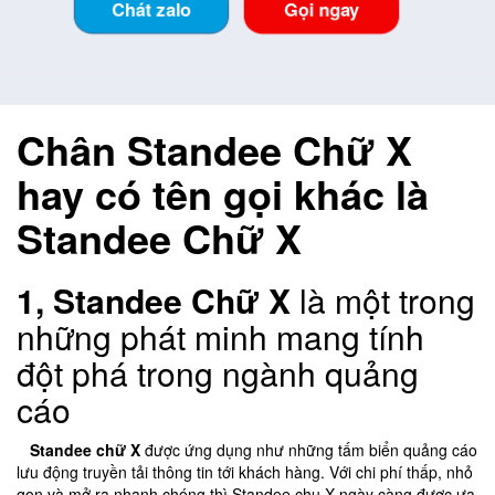
Chát zalo
Gọi ngay
Chân Standee Chữ X
hay có tên gọi khác là
Standee Chữ X
1, Standee Chữ X
là một trong
những phát minh mang tính
đột phá trong ngành quảng
cáo
Standee chữ X
được ứng dụng như những tấm biển quảng cáo
lưu động truyền tải thông tin tới khách hàng. Với chi phí thấp, nhỏ
gọn và mở ra nhanh chóng thì Standee chu X ngày càng được ưa