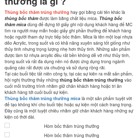
thưởng là gì ?
Thùng bốc thăm trúng thưởng
hay gọi bằng cái tên khác là
thùng bốc thăm
được làm bằng chất liệu mica.
Thùng bốc
thăm mica
dùng để đựng tờ giấy ghi nội dụng khách hàng để MC
tìm ra người may mắn hoặc giấy ghi phần thưởng để khách hàng
hoặc người tham dự trực tiếp bốc thăm. Mica là tên một loại nhựa
dẻo Acrylic, trong suốt và có khả năng xuyên sáng tốt giống như
thủy tinh nhưng trọng lượng nhẹ hơn thủy tinh. Những sản phẩm
được làm từ nhựa arcylic đều rất bền không dễ vỡ như thủy tinh,
trong suốt và rất đa dụng nên nó được ứng dụng trong ngành
quảng cáo rất được ưa chuộng và sử dụng rộng rãi.
Tại các buổi tiệc tất niên công ty, tại các sự kiên ra mắt sản phẩm,
hội nghị thường thấy những
thùng bốc thăm trúng thưởng
vào
cuối mỗi trường trình nhằm giữ chân khách hàng hoặc tri ân
khách hàng tới cuối buổi sự kiện.
Thùng bốc thăm trúng thưởng mica
là một sản phẩm tuyệt vời
để tạo không khí cho buổi tiệc hoặc sự kiện một cách trang trọng.
Đây cũng là một tuyệt chiêu nhằm giữ chân khách hàng những sự
kiện có thời dài.