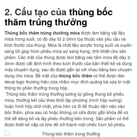
2.
Cấu tạo của
thùng bốc
thăm trúng thưởng
Thùng bốc thăm trúng thưởng mica
được làm bằng vật liệu
mica trong suốt, có độ dày từ 2-3mm tùy thuộc vào yêu cầu và
kích thước của thùng. Mica là chất liệu acrylic trong suốt và xuyên
sáng tốt giúp hòm phiếu mica sự sang trọng, tinh khiết cho sản
phẩm. Các mặt của thùng được làm bằng các tấm mica độ dày 2-
3mm được cắt định hình theo kích thước của bản thiết kế và dùng
máy chuyên dụng, sau đó được gắn lại với nhau bằng keo chuyên
dụng cho mica. Bề mặt của
thùng bốc thăm
có thể được dán
decal logo thương hiệu vừa nhằm mục đích quảng bá vừa bí mật
thông tin phần thưởng trong hộp.
Thùng bốc thăm trúng thưởng tương tự giống thùng bỏ phiếu
mica, thường kết cấu theo khối lập phương (hình hộp vuông)
hoặc hình hộp chữ nhật, phía trên có lỗ để thuận tiện việc vào
bốc thăm, phía sau có hoặc không có cửa được gắn khóa để có
thể dễ dàng bỏ và lấy phiếu thưởng bên trong. Sản phẩm có thể
được thiết kế nắp có khe để trở thành một chiếc hòm bỏ phiếu.