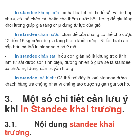
-
In standee
khung cửa
: có hai loại chính là đế sắt và đế hộp
nhựa, có thể chèn cát hoặc cho thêm nước bên trong để gia tăng
khối lượng giúp gia tăng chịu đựng từ lực của gió
-
In standee
chân nước
: chân đế của chúng có thể cho được
12 đến 15 kg nước để gia tăng thêm khối lượng. Nhiều loại cao
cấp hơn có thể in standee ở cả 2 mặt
-
In standee
chân sắt
: hiểu đơn giản nó là khung treo ảnh
làm từ sắt được sơn tĩnh điện, đương nhiên ở giữa sẽ là standee
có chứa nội dung cần truyền thông
-
In standee
mô hình
: Có thể nói đây là loại standee được
khách hàng ưa chộng nhất vì chúng tạo được sự gần gũi với họ.
3.
Một số chi tiết cần lưu ý
khi
in Standee khai trương
.
3.1.
Nội dung
standee khai
trương
.