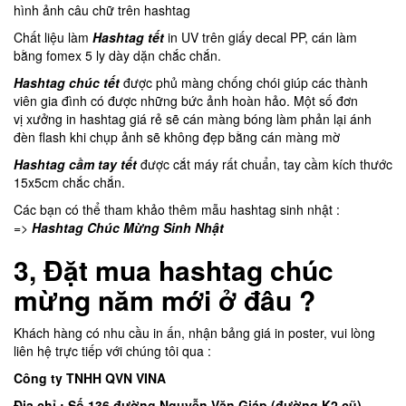
hình ảnh câu chữ trên hashtag
Chất liệu làm
Hashtag tết
in UV trên giấy decal PP, cán làm
bằng fomex 5 ly dày dặn chắc chắn.
Hashtag chúc tết
được phủ màng chống chói giúp các thành
viên gia đình có được những bức ảnh hoàn hảo. Một số đơn
vị xưởng in hashtag giá rẻ sẽ cán màng bóng làm phản lại ánh
đèn flash khi chụp ảnh sẽ không đẹp bằng cán màng mờ
Hashtag cầm tay tết
được cắt máy rất chuẩn, tay cầm kích thước
15x5cm chắc chắn.
Các bạn có thể tham khảo thêm mẫu hashtag sinh nhật :
=>
Hashtag Chúc Mừng Sinh Nhật
3, Đặt mua hashtag chúc
mừng năm mới ở đâu ?
Khách hàng có nhu cầu in ấn, nhận bảng giá in poster, vui lòng
liên hệ trực tiếp với chúng tôi qua :
Công ty TNHH QVN VINA
Địa chỉ : Số 136 đường Nguyễn Văn Giáp (đường K2 cũ),