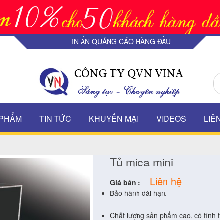
IN ẤN QUẢNG CÁO HÀNG ĐẦU
 PHẨM
TIN TỨC
KHUYẾN MẠI
VIDEOS
LIÊ
Tủ mica mini
Liên hệ
Giá bán :
Bảo hành dài hạn.
Chất lượng sản phẩm cao, có tính