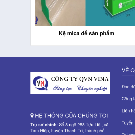
Kệ mica để sản phẩm
VỀ Q
Đạo đứ
Cộng 
Liên h
HỆ THỐNG CỦA CHÚNG TÔI
Tuyển 
Trụ sở chính
: Số 3 ngõ 258 Tựu Liệt, xã
Tam Hiệp, huyện Thanh Trì, thành phố
Tại sa