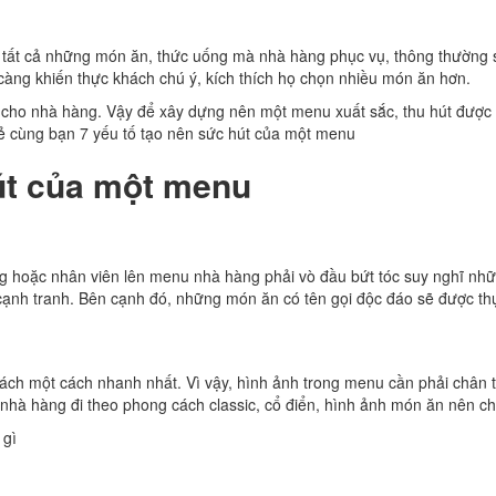
t tất cả những món ăn, thức uống mà nhà hàng phục vụ, thông thường 
àng khiến thực khách chú ý, kích thích họ chọn nhiều món ăn hơn.
t cho nhà hàng. Vậy để xây dựng nên một menu xuất sắc, thu hút được
 sẻ cùng bạn 7 yếu tố tạo nên sức hút của một menu
hút của một menu
 hoặc nhân viên lên menu nhà hàng phải vò đầu bứt tóc suy nghĩ những
ủ cạnh tranh. Bên cạnh đó, những món ăn có tên gọi độc đáo sẽ được th
khách một cách nhanh nhất. Vì vậy, hình ảnh trong menu cần phải chân
nhà hàng đi theo phong cách classic, cổ điển, hình ảnh món ăn nên 