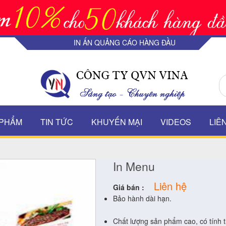
IN ẤN QUẢNG CÁO HÀNG ĐẦU
 PHẨM
TIN TỨC
KHUYẾN MẠI
VIDEOS
LIÊ
In Menu
Liên hệ
Giá bán :
Bảo hành dài hạn.
Chất lượng sản phẩm cao, có tính