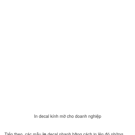
In decal kính mờ cho doanh nghiệp
Tiếp theo, các mẫu
in
decal nhanh bằng cách in lên đó những