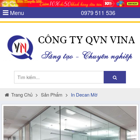
Menu
0979 511 536
Trang Chủ
>
Sản Phẩm
>
In Decan Mờ