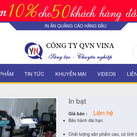
IN ẤN QUẢNG CÁO HÀNG ĐẦU
 PHẨM
TIN TỨC
KHUYẾN MẠI
VIDEOS
LIÊ
In bạt
Liên hệ
Giá bán :
Bảo hành dài hạn.
Chất lượng sản phẩm cao, có tính