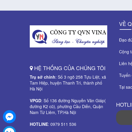
VỀ Q
Đạo đứ
Cộng 
Liên h
HỆ THỐNG CỦA CHÚNG TÔI
Tuyển 
Trụ sở chính
: Số 3 ngõ 258 Tựu Liệt, xã
Tam Hiệp, huyện Thanh Trì, thành phố
Tại sa
Hà Nội
VPGD
: Số 136 đường Nguyễn Văn Giáp(
HOTL
đường K2 cũ), phường Cầu Diễn, Quận
Nam Từ Liêm, TP.Hà Nội
HOTLINE
: 0979 511 536