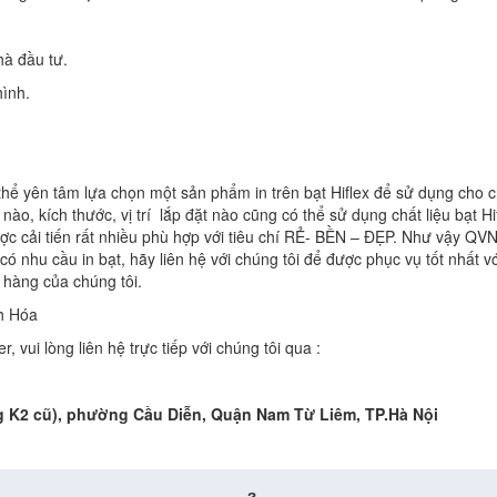
hà đầu tư.
hình.
hể yên tâm lựa chọn một sản phẩm in trên bạt Hiflex để sử dụng cho c
, kích thước, vị trí lắp đặt nào cũng có thể sử dụng chất liệu bạt Hif
được cải tiến rất nhiều phù hợp với tiêu chí RẺ- BỀN – ĐẸP. Như vậy 
nhu cầu in bạt, hãy liên hệ với chúng tôi để được phục vụ tốt nhất với 
 hàng của chúng tôi.
 vui lòng liên hệ trực tiếp với chúng tôi qua :
g K2 cũ), phường Cầu Diễn, Quận Nam Từ Liêm, TP.Hà Nội