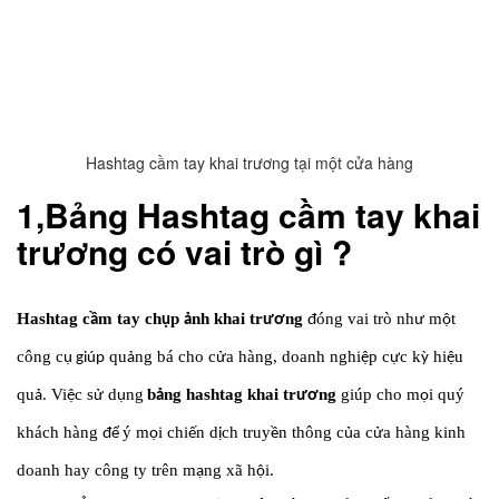
Hashtag cầm tay khai trương tại một cửa hàng
1,
Bảng Hashtag cầm tay khai
trương có vai trò gì ?
Hashtag c
m tay ch
p
nh khai tr
ng
ó
ng vai tr
ò
nh
m
t
ầ
ụ
ả
ươ
đ
ư
ộ
c
ô
ng c
qu
ng b
á
cho c
a h
à
ng, doanh nghi
p c
c k
hi
u
ụ giúp
ả
ử
ệ
ự
ỳ
ệ
qu
. Vi
c s
d
ng
b
ng hashtag khai tr
ng
giúp cho m
i qu
ý
ả
ệ
ử
ụ
ả
ươ
ọ
kh
á
ch hàng
ý
m
i chi
n d
ch truy
n th
ô
ng c
a c
a h
à
ng kinh
để
ọ
ế
ị
ề
ủ
ử
doanh hay c
ô
ng ty tr
ê
n m
ng x
ã
h
i.
ạ
ộ