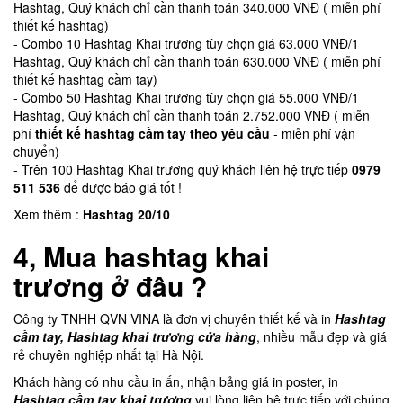
Hashtag, Quý khách chỉ cần thanh toán 340.000 VNĐ ( miễn phí
thiết kế hashtag)
- Combo 10 Hashtag Khai trương tùy chọn giá 63.000 VNĐ/1
Hashtag, Quý khách chỉ cần thanh toán 630.000 VNĐ ( miễn phí
thiết kế hashtag cầm tay)
- Combo 50 Hashtag Khai trương tùy chọn giá 55.000 VNĐ/1
Hashtag, Quý khách chỉ cần thanh toán 2.752.000 VNĐ ( miễn
phí
thiết kế hashtag cầm tay theo yêu cầu
- miễn phí vận
chuyển)
- Trên 100 Hashtag Khai trương quý khách liên hệ trực tiếp
0979
511 536
để được báo giá tốt !
Xem thêm :
Hashtag 20/10
4, Mua hashtag khai
trương ở đâu ?
Công ty TNHH QVN VINA là đơn vị chuyên thiết kế và in
Hashtag
cầm tay, Hashtag khai trương cửa hàng
, nhiều mẫu đẹp và giá
rẻ chuyên nghiệp nhất tại Hà Nội.
Khách hàng có nhu cầu in ấn, nhận bảng giá in poster, in
Hashtag cầm tay khai trương
vui lòng liên hệ trực tiếp với chúng