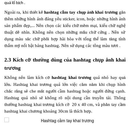
quá lố bịch .
Ngoài ra, khi thi
ế
t k
ế
hashtag c
ầ
m tay ch
ụ
p
ả
nh khai tr
ươ
ng
g
ắ
n
th
ê
m nh
ữ
ng h
ì
nh
ả
nh
đ
á
ng y
ê
u sticker, icon, hoặc những hình ảnh
sản phẩm đẹp
,... N
ê
n ch
ọ
n c
á
c ki
ể
u ch
ữ
m
ề
m m
ạ
i, kiểu chữ
ngh
ệ
thu
ậ
t d
ễ
nh
ì
n. Không nên
ch
ọ
n nh
ữ
ng m
ẫ
u ch
ữ
c
ứ
ng
. Nên sử
dụng m
à
u s
ắ
c ch
ữ
ph
ố
i h
ợ
p h
à
i h
ò
a v
ớ
i t
ổ
ng th
ể
l
à
m t
ă
ng t
í
nh
th
ẩ
m m
ỹ
n
ổ
i b
ậ
t b
ả
ng hashtag. Nên sử dụng các tông màu tươi .
2.3 Kích c
thường dùng của
hashtag ch
p
nh khai
ỡ
ụ
ả
tr
ng
ươ
Không nên làm kích c
hashtag khai tr
ươ
ng
quá nhỏ
hay
quá
ỡ
lớn
. Hashtag khai trương qu
á
l
ớ
n vi
ệ
c c
ầ
m n
ắ
m khi ch
ụ
p h
ì
nh
ch
ắ
c r
ằ
ng s
ẽ
che m
ấ
t ng
ườ
i cầm hashtag hoặc người đứng cạnh
.
Hashtag qu
á
nh
ỏ
sẽ không rõ nội dung cần truyền tải
. Th
ô
ng
th
ườ
ng hashtag khai tr
ươ
ng k
í
ch c
ỡ
20 x 40 cm, và ph
ầ
n tay c
m
ầ
hashtag khai chương khoảng
30cm l
à
th
í
ch h
p.
ợ