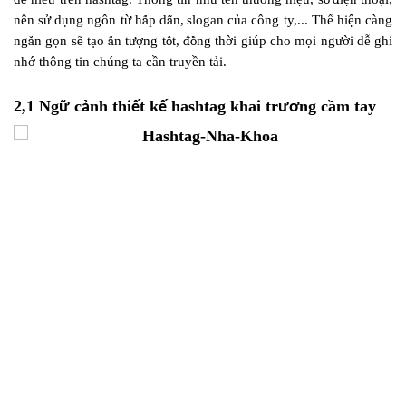
nên sử dụng ng
ô
n t
ừ
h
ấ
p d
ẫ
n,
slogan c
ủ
a c
ô
ng ty,... Th
ể
hi
ệ
n c
à
ng
ng
ắ
n g
ọ
n s
ẽ
t
ạ
o
ấ
n t
ượ
ng t
ố
t,
đồ
ng th
ờ
i gi
ú
p cho m
ọ
i ng
ườ
i dễ ghi
nhớ thông tin chúng ta cần truyền tải
.
2,1 Ng
c
nh thi
t k
hashtag khai tr
ng cầm tay
ữ
ả
ế
ế
ươ