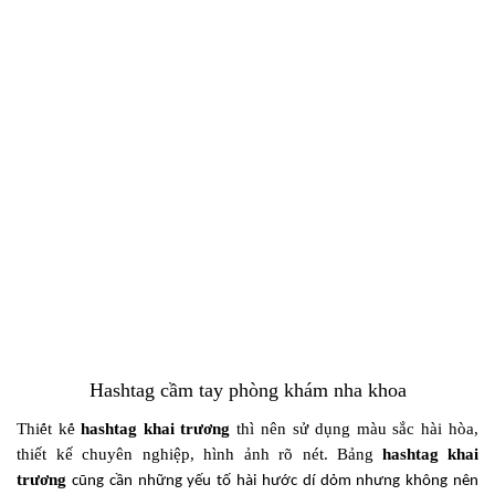
Hashtag cầm tay phòng khám nha khoa
Thi
ế
t k
ế
hashtag khai tr
ươ
ng
thì nên sử dụng màu sắc hài hòa,
thiết kế chuyên nghiệp, hình ảnh rõ nét
. B
ả
ng
hashtag khai
tr
ươ
ng
cũng cần những yếu tố hài hước dí dỏm nhưng không nên