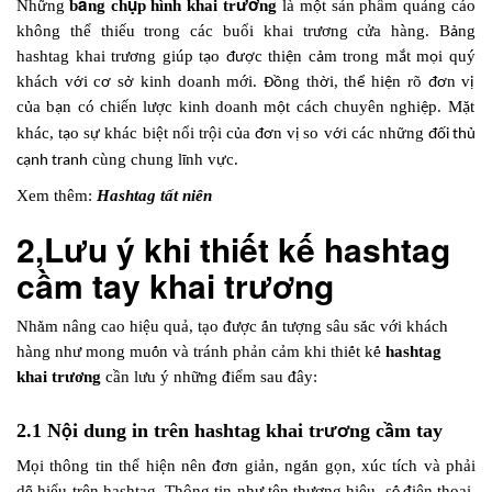
ả
ụ
ươ
Nh
ng
b
ng ch
p hình khai tr
ng
là m
t sản phẩm quảng cáo
ữ
ộ
không thể thiếu trong các buổi khai trương cửa hàng
. B
ng
ả
hashtag khai trương gi
ú
p t
o
c thi
n c
m trong m
t m
i qu
ý
ạ
đượ
ệ
ả
ắ
ọ
kh
á
ch v
i c
s
kinh doanh mới.
ng th
i, th
hi
n r
õ
n v
ớ
ơ
ở
Đồ
ờ
ể
ệ
đơ
ị
c
a b
n có chiến lược kinh doanh m
t c
á
ch chuy
ê
n nghi
p. M
t
ủ
ạ
ộ
ệ
ặ
kh
á
c, t
o s
khác biệt nổi trội
c
a
n v
so v
i c
á
c nh
ng
ạ
ự
ủ
đơ
ị
ớ
ữ
đối thủ
c
ù
ng chung l
nh v
c.
cạnh tranh
ĩ
ự
Xem thêm:
Hashtag tất niên
2,Lưu ý khi thiết kế hashtag
cầm tay khai trương
Nh
ằ
m n
â
ng cao hi
ệ
u qu
ả
, t
ạ
o
đượ
c
ấ
n t
ượ
ng s
â
u s
ắ
c v
ớ
i kh
á
ch
h
à
ng nh
ư
mong mu
ố
n và tránh phản cảm
khi thi
ế
t k
ế
hashtag
khai tr
ươ
ng
cần lưu ý nh
ữ
ng
đ
i
ể
m sau
đ
â
y:
2.1 N
i dung in trên hashtag khai tr
ng c
m tay
ộ
ươ
ầ
M
ọ
i th
ô
ng tin th
ể
hi
ệ
n nên
đơ
n gi
ả
n,
ng
ắ
n g
ọ
n, xúc tích v
à
ph
ả
i
d
ễ
hi
ể
u tr
ê
n hashtag. Th
ô
ng tin nh
ư
t
ê
n th
ươ
ng hi
ệ
u, s
ố
đ
i
ệ
n tho
ạ
i,