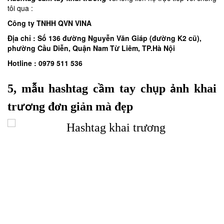
tôi qua :
Công ty TNHH QVN VINA
Địa chỉ : Số 136 đường Nguyễn Văn Giáp (đường K2 cũ),
phường Cầu Diễn, Quận Nam Từ Liêm, TP.Hà Nội
Hotline : 0979 511 536
5,
m
u hashtag c
m tay
ch
p
nh khai
ẫ
ầ
ụ
ả
tr
ng đơn giản mà đẹp
ươ