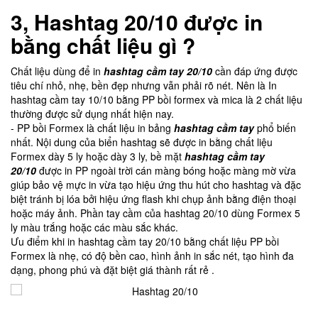
3, Hashtag 20/10 được in
bằng chất liệu gì ?
Chất liệu dùng để in
hashtag cầm tay 20/10
cần đáp ứng được
tiêu chí nhỏ, nhẹ, bền đẹp nhưng vẫn phải rõ nét. Nên là In
hashtag cầm tay 10/10 bằng PP bồi formex và mica là 2 chất liệu
thường được sử dụng nhất hiện nay.
- PP bồi Formex là chất liệu in bảng
hashtag cầm tay
phổ biến
nhất. Nội dung của biển hashtag sẽ được in bằng chất liệu
Formex dày 5 ly hoặc dày 3 ly, bề mặt
hashtag cầm tay
20/10
được in PP ngoài trời cán màng bóng hoặc màng mờ vừa
giúp bảo vệ mực in vừa tạo hiệu ứng thu hút cho hashtag và đặc
biệt tránh bị lóa bởi hiệu ứng flash khi chụp ảnh bằng điện thoại
hoặc máy ảnh. Phần tay cầm của hashtag 20/10 dùng Formex 5
ly màu trắng hoặc các màu sắc khác.
Ưu điểm khi in hashtag cầm tay 20/10 bằng chất liệu PP bồi
Formex là nhẹ, có độ bền cao, hình ảnh in sắc nét, tạo hình đa
dạng, phong phú và đặt biệt giá thành rất rẻ .