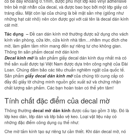
có bề dày khoảng 0.1mm, được phủ một lớp keo vinyl adhensive
trên bề mặt nhẵn của decal, và được bao bọc bởi một lớp giấy có
tráng dầu. Mặt còn lại của chúng là bề mặt sần nhẹ (giống như
những hạt cát nhỏ) nên còn được gọi với cái tên là decal dán kính
cát mờ.
Tác dụng –
Đề can dán kính mờ thường được sử dụng cho vách
kính văn phòng, cửa lớn, cửa kính nhà tắm…nhằm mục đích che
mờ, làm giảm tầm nhìn mang đến sự riêng tư cho không gian.
Thông tin sản phẩm decal mờ dán kính
Decal kính mờ
là sản phẩm giấy decal dán kính duy nhất mà có
thể sản xuất được tại Việt Nam được dựa trên công nghệ của Đài
Loan. Chúng đảm bảo các tiêu chuẩn nghiêm ngặt của quốc tế.
Sản phẩm
giấy decal dán kính mờ
của chúng tôi cung cấp có
đầy đủ giấy tờ chứng minh nguồn gốc xuất sứ và chứng nhận
chất lượng sản phẩm. Các bạn hoàn toàn có thể yên tâm!
Tính chất đặc điểm của decal mờ
Thông thường
decal mờ dán kính
được cấu tạo gồm 3 lớp. Đó là
lớp keo dán, lớp dán và lớp bảo vệ keo. Loại vật liệu này có
những đặc điểm công dụng cụ thể như:
Che mờ tấm kính tạo sự riêng tư cần thiết. Khi dán decal mờ, nó