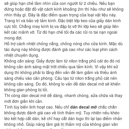
sẽ giúp hạn chế tầm nhìn của con người từ 2 chiều. Nếu bạn
đứng hoặc đặt đồ vật cách kính khoảng 2m thì hầu như sẽ không
nhìn thấy gì. Đây là đặc điểm quan trọng của loại vật liệu này.
Trang trí và bảo vệ tấm kính. Đặc biệt lớp keo của giấy dán kính
cực tốt. Chẳng may kính bị va đập bị vỡ thì lớp keo sẽ giúp liên
kết các mảnh vỡ. Từ đó hạn chế tối đa các rủi ro tai nạn ngoài
mong đợi.
Hỗ trợ cách nhiệt chống nắng, chống nóng cho cửa kính. Mặc dù
tác dụng này không được đánh giá cao như các loại phin cách
nhiệt chuyên dụng.
Không cản sáng: Giấy được làm từ nilon trắng phủ cát do đó nó
không cản ánh sáng mặt trời chiếu qua tấm kính. Vì vậy khi sử
dụng thì không phải lo lắng đến vấn đề làm giảm và thiếu ánh
sáng chiếu vào căn phòng. Cấu tạo từ nilon trắng phủ cát nên
không cản sáng. Do đó, không lo vấn đề dán decal mờ sẽ khiến
không gian phòng bị tối.
Thi công dán decal mờ dễ dàng, nhanh chóng, sửa chữa và thay
mới đơn giản khi cần.
Tính tùy biến linh hoạt cao. Nếu chỉ
dán decal mờ
chắc chắn
không được đánh giá cao về tính thẩm mỹ. Tuy nhiên nếu khéo
léo kết hợp cắt dán, kẻ chỉ hay cắt dán logo thì lại tạo điểm nhấn
không nhỏ. Giúp nâng tầm giá trị thẩm mỹ của không gian văn