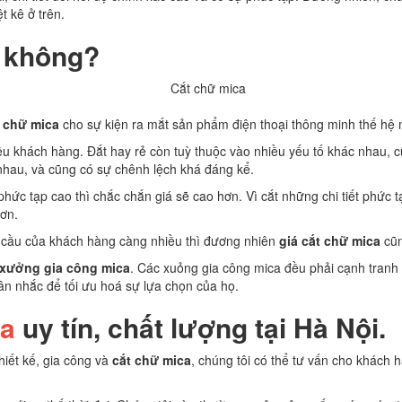
t kê ở trên.
 không?
 chữ mica
cho sự kiện ra mắt sản phẩm điện thoại thông minh thế hệ 
hiều khách hàng. Đắt hay rẻ còn tuỳ thuộc vào nhiều yếu tố khác nhau,
nhau, và cũng có sự chênh lệch khá đáng kể.
hức tạp cao thì chắc chắn giá sẽ cao hơn. Vì cắt những chi tiết phức t
hơn.
ầu của khách hàng càng nhiều thì đương nhiên
giá cắt chữ mica
cũn
xưởng gia công mica
. Các xuỏng gia công mica đều phải cạnh tranh
ân nhắc để tối ưu hoá sự lựa chọn của họ.
ca
uy tín, chất lượng tại Hà Nội.
hiết kế, gia công và
cắt chữ mica
, chúng tôi có thể tư vấn cho khách