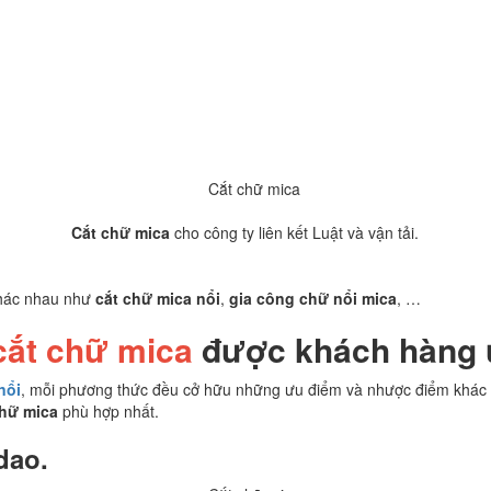
?
Cắt chữ mica
cho công ty liên kết Luật và vận tải.
khác nhau như
cắt chữ mica nổi
,
gia công chữ nổi mica
, …
cắt chữ mica
được khách hàng 
nổi
, mỗi phương thức đều cở hữu những ưu điểm và nhược điểm khác 
chữ mica
phù hợp nhất.
dao.