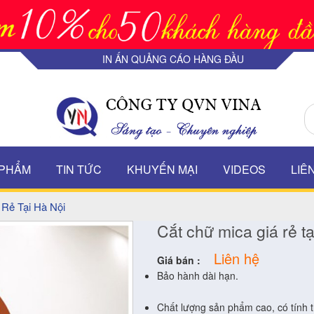
IN ẤN QUẢNG CÁO HÀNG ĐẦU
 PHẨM
TIN TỨC
KHUYẾN MẠI
VIDEOS
LIÊ
 Rẻ Tại Hà Nội
Cắt chữ mica giá rẻ t
Liên hệ
Giá bán :
Bảo hành dài hạn.
Chất lượng sản phẩm cao, có tính