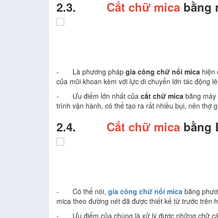
2.3.
Cắt chữ mica
bằng 
- Là phương pháp
gia công chữ nổi mica
hiện 
của mũi khoan kèm với lực di chuyển lớn tác động lê
- Ưu điểm lớn nhất của
cắt chữ mica
bằng máy C
trình vận hành, có thể tạo ra rất nhiều bụi, nên th
2.4.
Cắt chữ mica
bằng L
- Có thể nói,
gia công chữ nổi mica
bằng phương
mica theo đường nét đã được thiết kế từ trước trên 
- Ưu điểm của chúng là xử lý được những chữ cái, 