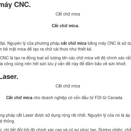
máy CNC.
Cắt chữ mica.
đại. Nguyên lý của phương pháp
cắt chữ mica
bằng máy CNC là sử dụn
n bề mặt mica để tạo ra chữ cái thưo như thiết kế.
NC là tạo ra đồng loạt số lượng lớn các chữ mica với độ chính xác rấ
ợ gia công cũng nên hết sức lưu ý vấn đề này để đảm bảo về sức khoẻ.
aser.
Cắt chữ mica
cho doanh nghiệp có vốn đầu từ FDI từ Canada.
 pháp cắt Laser được sử dụng rộng rãi nhất. Nguyên lý của nó là áp 
hệ thống.
chi tiết đồi hỏi độ chính xác cao và có sự phúc tạp. Đương nhiên, ch