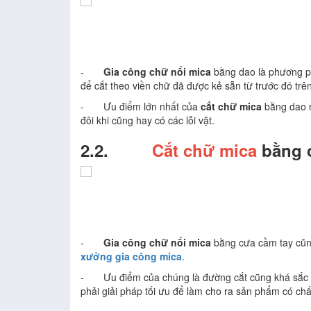
-
Gia công chữ nổi mica
bằng dao là phương p
để cắt theo viền chữ đã được kẻ sẵn từ trước đó tr
- Ưu điểm lớn nhất của
cắt chữ mica
bằng dao r
đôi khi cũng hay có các lỗi vặt.
2.2.
Cắt chữ mica
bằng c
-
Gia công chữ nổi mica
bằng cưa cầm tay cũng
xưởng gia công mica
.
- Ưu điểm của chúng là đường cắt cũng khá sắc né
phải giải pháp tối ưu để làm cho ra sản phẩm có chấ