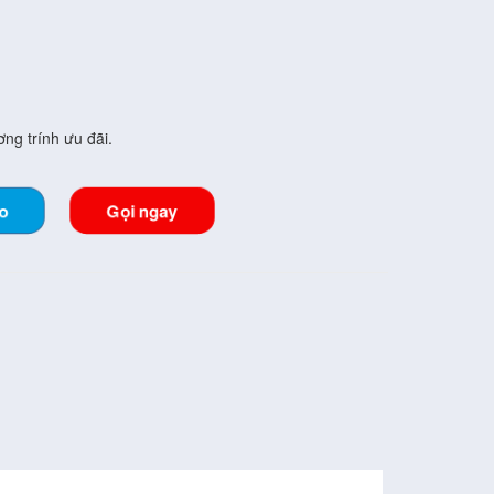
ng trính ưu đãi.
lo
Gọi ngay