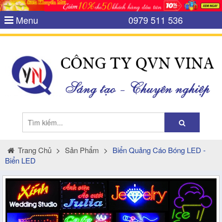
Menu
0979 511 536
Trang Chủ
>
Sản Phẩm
>
Biển Quảng Cáo Bóng LED -
Biển LED