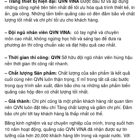
– Trang thiết bị hiện đại: QVN VINA
Được đầu tư và áp dụng
những công nghệ tiên tiến nhất để tối ưu hóa quá trình thiết kế, in
ấn, gia công. Những tấm biển quảng cáo có đèn đảm bảo về chất
lượng tốt nhất và chi phí tối ưu cho khách hàng.
– Đội ngũ nhân viên QVN VINA:
có tay nghề và chuyên
môn cao nhất, không ngừng học hỏi và sáng tạo để đưa ra
phương án thi công chuẩn xác và đạt hiệu quả cao nhất.
– Thời gian thi công: QVN
Sở hữu đội ngũ nhân viên hùng hậu
nền thời gian thi công rất nhanh.
– Chất lượng Sản phẩm:
Chất lượng của sản phẩm là kết quả
cuối cùng nên QVN luôn thận trọng, tỉ mỉ trong tất cả các bước
trong quy trình sản xuất, đảm bảo cho ra những sản phẩm biển
quảng cáo hộp đèn có chất lượng tốt nhất.
– Giá thành:
Chi phí cũng là một phần khách hàng rất quan tâm
nên QVN luôn đặt tiêu chí Tăng chất lượng và giảm chi phí. Đảm
bảo chi phí tới tay khách hàng là thấp nhất có thể.
Bằng kinh nghiệm và sự chuyên nghiệp của mình, trong suốt hơn
10 năm hoạt động, quảng cáo QVN VINA đã nhận được sự tin
tưởng của hơn 20,000 khách hàng lớn trong và ngoài nước. Với