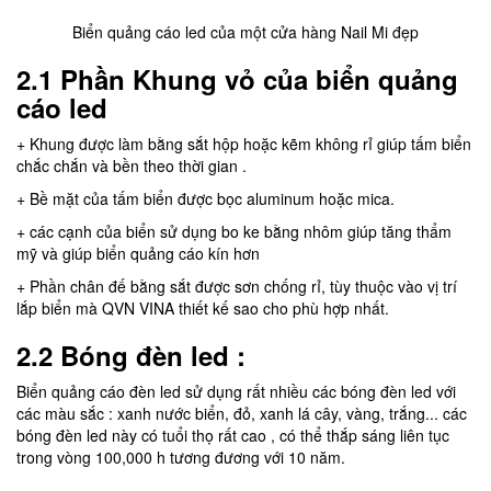
Biển quảng cáo led của một cửa hàng Nail Mi đẹp
2.1
Phần Khung vỏ của
biển quảng
cáo led
+ Khung được làm bằng sắt hộp hoặc kẽm không rỉ giúp tấm biển
chắc chắn và bền theo thời gian .
+ Bề mặt của tấm biển được bọc aluminum hoặc mica.
+ các cạnh của biển sử dụng bo ke bằng nhôm giúp tăng thẩm
mỹ và giúp biển quảng cáo kín hơn
+ Phần chân đế bằng sắt được sơn chống rỉ, tùy thuộc vào vị trí
lắp biển mà QVN VINA thiết kế sao cho phù hợp nhất.
2.2
Bóng đèn led :
Biển quảng cáo đèn led sử dụng rất nhiều các bóng đèn led với
các màu sắc : xanh nước biển, đỏ, xanh lá cây, vàng, trắng... các
bóng đèn led này có tuổi thọ rất cao , có thể thắp sáng liên tục
trong vòng 100,000 h tương đương với 10 năm.