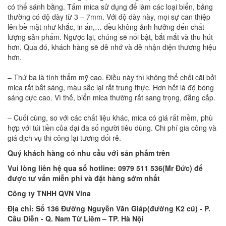
có thể sánh bằng. Tấm mica sử dụng để làm các loại biển, bảng
thường có độ dày từ 3 – 7mm. Với độ dày này, mọi sự can thiệp
lên bề mặt như khắc, in ấn,… đều không ảnh hưởng đến chất
lượng sản phẩm. Ngược lại, chúng sẽ nổi bật, bắt mắt và thu hút
hơn. Qua đó, khách hàng sẽ dễ nhớ và dễ nhận diện thương hiệu
hơn.
– Thứ ba là tính thẩm mỹ cao. Điều này thì không thể chối cãi bởi
mica rất bắt sáng, màu sắc lại rất trung thực. Hơn hết là độ bóng
sáng cực cao. Vì thế, biển mica thường rất sang trọng, đẳng cấp.
– Cuối cùng, so với các chất liệu khác, mica có giá rất mềm, phù
hợp với túi tiền của đại đa số người tiêu dùng. Chi phí gia công và
giá dịch vụ thi công lại tương đối rẻ.
Quý khách hàng có nhu cầu với sản phẩm trên
Vui lòng liên hệ qua số hotline:
0979 511 536(Mr Đức) để
được tư vấn miễn phí và đặt hàng sớm nhất
Công ty TNHH QVN Vina
Địa chỉ: Số 136 Đường Nguyễn Văn Giáp(đường K2 cũ) - P.
Cầu Diễn - Q. Nam Từ Liêm – TP. Hà Nội