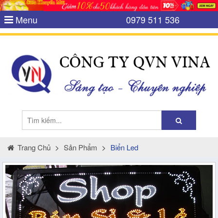
Menu
0979 511 536
Trang Chủ
>
Sản Phẩm
>
Biển Led