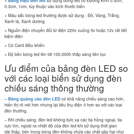
+
Bảng hiệu đèn led
sử dụng bóng led có Đường kính 0.5cm,
0.3cm, 1cm, tùy thuộc vào kích thước biển
+ Màu sắc bóng led thường được sử dụng : Đỏ, Vàng, Trắng,
Xanh lá, Xanh dương.
+ Nguồn điện chuyển đổi từ điện 220v xuống 5v hoặc 12v rất tiết
kiệm điện
+ Có Card điều khiển
+ Độ bền bóng led lên tới 100.000h thắp sáng liên tục
Ưu điểm của bảng đèn LED so
với các loại biển sử dụng đèn
chiếu sáng thông thường
–
Bảng quảng cáo đèn LED
có khả năng chiếu sáng cao hơn,
hiển thị rõ nét hơn nhưng lại tiêu thụ điện ít hơn so với các loại
đèn thường.
– Khi chiếu sáng, đèn led không bức xạ các tia hồng ngoại, tia
cực tím, ngoài ra nhiệt độ của đèn led khi sử dụng thời gian
dài thấp, bên trong bóng đèn không chứa các chất gây hại như