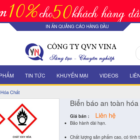
IN ẤN QUẢNG CÁO HÀNG ĐẦU
 PHẨM
TIN TỨC
KHUYẾN MẠI
VIDEOS
LIÊ
 Hóa Chất
Biển báo an toàn hóa
Liên hệ
Giá bán :
Bảo hành dài hạn.
Chất lượng sản phẩm cao, có tính