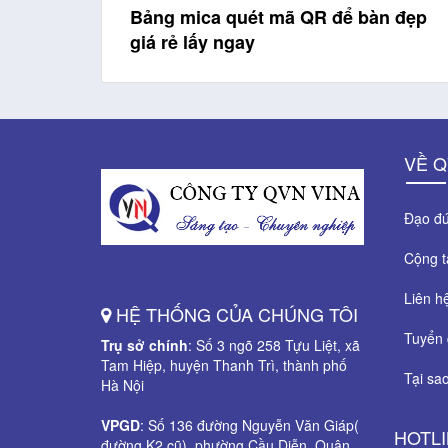
nhật
Bảng mica quét mã QR để bàn đẹp
giá rẻ lấy ngay
VỀ Q
Đạo đứ
Cộng 
Liên h
HỆ THỐNG CỦA CHÚNG TÔI
Tuyển 
Trụ sở chính
: Số 3 ngõ 258 Tựu Liệt, xã
Tam Hiệp, huyện Thanh Trì, thành phố
Tại sa
Hà Nội
VPGD
: Số 136 đường Nguyễn Văn Giáp(
HOTL
đường K2 cũ), phường Cầu Diễn, Quận