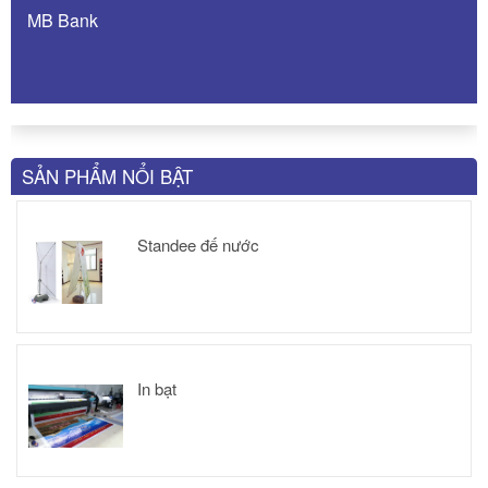
MB Bank
SẢN PHẨM NỔI BẬT
Standee đế nước
In bạt