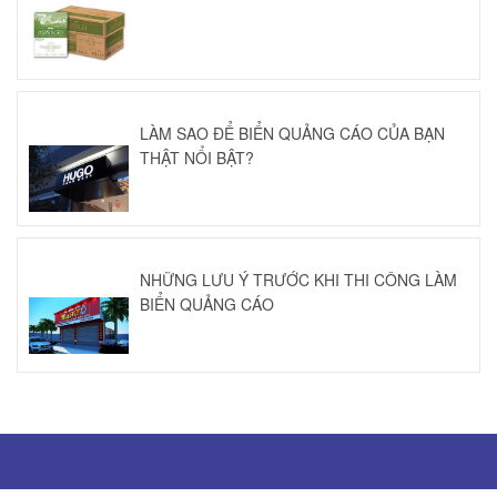
LÀM SAO ĐỂ BIỂN QUẢNG CÁO CỦA BẠN
THẬT NỔI BẬT?
NHỮNG LƯU Ý TRƯỚC KHI THI CÔNG LÀM
BIỂN QUẢNG CÁO