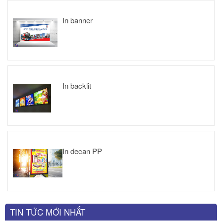
In banner
In backlit
In decan PP
TIN TỨC MỚI NHẤT