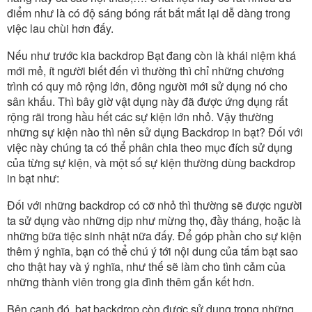
điểm như là có độ sáng bóng rất bắt mắt lại dễ dàng trong
việc lau chùi hơn đấy.
Nếu như trước kia backdrop Bạt đang còn là khái niệm khá
mới mẻ, ít người biết đến vì thường thì chỉ những chương
trình có quy mô rộng lớn, đông người mới sử dụng nó cho
sân khấu. Thì bây giờ vật dụng này đã được ứng dụng rất
rộng rãi trong hầu hết các sự kiện lớn nhỏ. Vậy thường
những sự kiện nào thì nên sử dụng Backdrop in bạt? Đối với
việc này chúng ta có thể phân chia theo mục đích sử dụng
của từng sự kiện, và một số sự kiện thường dùng backdrop
in bạt như:
Đối với những backdrop có cỡ nhỏ thì thường sẽ được người
ta sử dụng vào những dịp như mừng thọ, đầy tháng, hoặc là
những bữa tiệc sinh nhật nữa đấy. Để góp phần cho sự kiện
thêm ý nghĩa, bạn có thể chú ý tới nội dung của tấm bạt sao
cho thật hay và ý nghĩa, như thế sẽ làm cho tình cảm của
những thành viên trong gia đình thêm gắn kết hơn.
Bên cạnh đó, bạt backdrop còn được sử dụng trong những