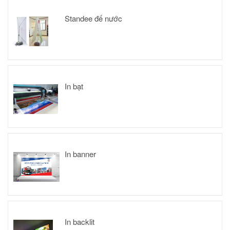
Standee đế nước
In bạt
In banner
In backlit