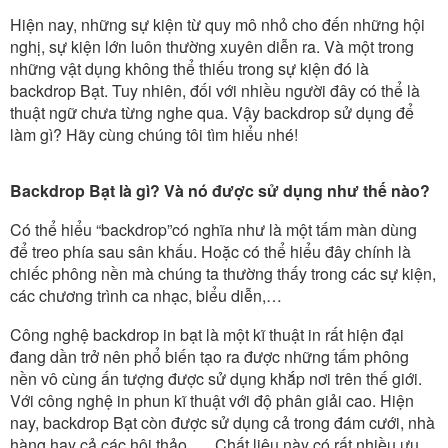
Hiện nay, những sự kiện từ quy mô nhỏ cho đến những hội
nghị, sự kiện lớn luôn thường xuyên diễn ra. Và một trong
những vật dụng không thể thiếu trong sự kiện đó là
backdrop Bạt. Tuy nhiên, đối với nhiều người đây có thể là
thuật ngữ chưa từng nghe qua. Vậy backdrop sử dụng để
làm gì? Hãy cùng chúng tôi tìm hiểu nhé!
Backdrop Bạt là gì? Và nó được sử dụng như thế nào?
Có thể hiểu “backdrop”có nghĩa như là một tấm màn dùng
để treo phía sau sân khấu. Hoặc có thể hiểu đây chính là
chiếc phông nền mà chúng ta thường thấy trong các sự kiện,
các chương trình ca nhạc, biểu diễn,…
Công nghệ backdrop in bạt là một kĩ thuật in rất hiện đại
đang dần trở nên phổ biến tạo ra được những tấm phông
nền vô cùng ấn tượng được sử dụng khắp nơi trên thế giới.
Với công nghệ in phun kĩ thuật với độ phân giải cao. Hiện
nay, backdrop Bạt còn được sử dụng cả trong đám cưới, nhà
hàng hay cả các hội thảo,…. Chất liệu này có rất nhiều ưu