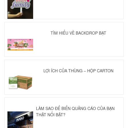
TÌM HIỂU VỀ BACKDROP BẠT
LỢI ÍCH CỦA THÙNG – HỘP CARTON
LÀM SAO ĐỂ BIỂN QUẢNG CÁO CỦA BẠN
THẬT NỔI BẬT?