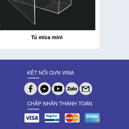
Khay mica
Th
KẾT NỐI QVN VINA
CHẤP NHÂN THANH TOÁN