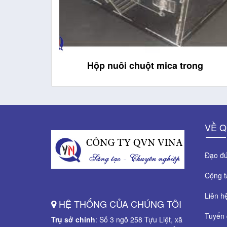
ong
Kệ mica đựng tờ rơi 1 ngăn để bàn
VỀ Q
Đạo đứ
Cộng 
Liên h
HỆ THỐNG CỦA CHÚNG TÔI
Tuyển 
Trụ sở chính
: Số 3 ngõ 258 Tựu Liệt, xã