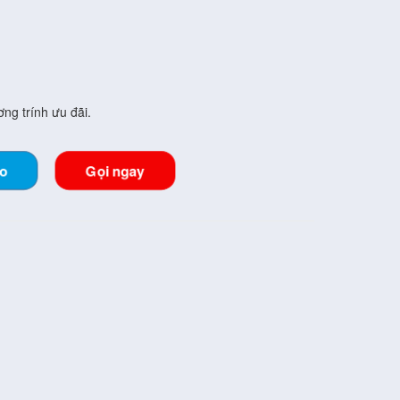
ng trính ưu đãi.
lo
Gọi ngay