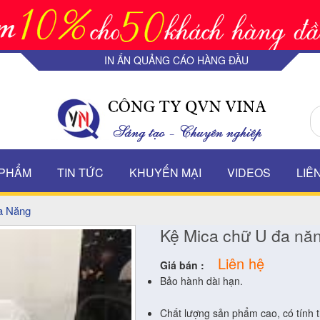
IN ẤN QUẢNG CÁO HÀNG ĐẦU
 PHẨM
TIN TỨC
KHUYẾN MẠI
VIDEOS
LIÊ
a Năng
Kệ Mica chữ U đa nă
Liên hệ
Giá bán :
Bảo hành dài hạn.
Chất lượng sản phẩm cao, có tính