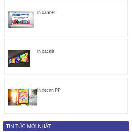
In banner
In backlit
In decan PP
TIN TỨC MỚI NHẤT