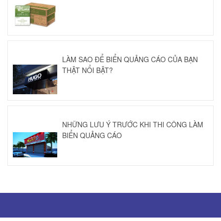
LÀM SAO ĐỂ BIỂN QUẢNG CÁO CỦA BẠN
THẬT NỔI BẬT?
NHỮNG LƯU Ý TRƯỚC KHI THI CÔNG LÀM
BIỂN QUẢNG CÁO