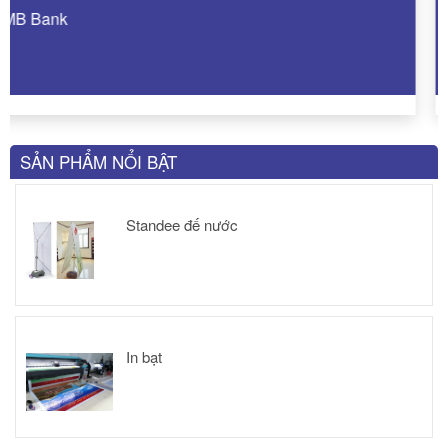
Vietcombank
SẢN PHẨM NỔI BẬT
Standee đế nước
In bạt