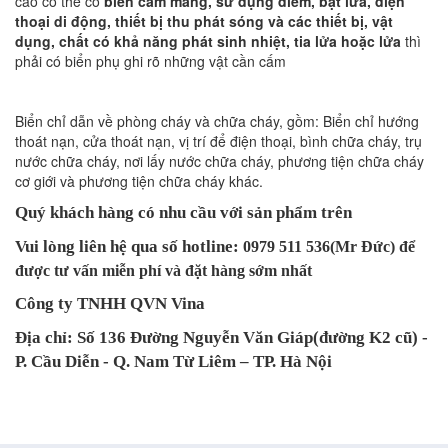
cao có thể có
biển cấm mang, sử dụng diêm, bật lửa, điện
thoại di động, thiết bị thu phát sóng và các thiết bị, vật
dụng, chất có khả năng phát sinh nhiệt, tia lửa hoặc lửa
thì
phải có biển phụ ghi rõ những vật cần cấm
Biển chỉ dẫn về phòng cháy và chữa cháy, gồm: Biển chỉ hướng
thoát nạn, cửa thoát nạn, vị trí để điện thoại, bình chữa cháy, trụ
nước chữa cháy, nơi lấy nước chữa cháy, phương tiện chữa cháy
cơ giới và phương tiện chữa cháy khác.
Quý khách hàng có nhu cầu với sản phẩm trên
Vui lòng liên hệ qua số hotline:
0979 511 536(Mr Đức) để
được tư vấn miễn phí và đặt hàng sớm nhất
Công ty TNHH QVN Vina
Địa chỉ: Số 136 Đường Nguyễn Văn Giáp(đường K2 cũ) -
P. Cầu Diễn - Q. Nam Từ Liêm – TP. Hà Nội