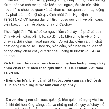
rủi ro, bảo vệ tính mạng, sức khỏe con người, tài sản của Nhà
nước thì tổ chức, cơ quan và cá nhân có liên quan đến hoạt động
này phải tuân thủ một số quy định nhất định. Nghị định
79/2014/NĐ-CP hướng dẫn chi tiết một số quy định về biển cấm,
biển báo, chỉ dẫn về phòng cháy, chữa cháy.
Theo Nghị định 79, cơ sở có nguy hiểm về cháy, nổ phải có quy
định về biển cấm, biển báo, sơ đồ hoặc biển chỉ dẫn về phòng
cháy và chữa cháy, thoát nạn phù hợp với đặc điểm và tính chất
hoạt động của cơ sở. Theo đó, biển cấm, biển báo và chỉ dẫn về
phòng cháy, chữa cháy quy định tại Thông tư 66/2014/TT-BCA
như sau:
Kích thước Biển cấm, biển báo nội quy tiêu lệnh phòng cháy
chữa cháy thực hiện theo quy định tại Tiêu chuẩn Việt Nam
TCVN 4879:
- Biển cấm lửa, biển cấm hút thuốc, biển cấm cản trở lối đi
lại, biển cấm dùng nước làm chất dập cháy
.
- Đối với những nơi sản xuất, quản lý, bảo quản, sử dụng vật liệu
nổ, khí đốt hóa lỏng, xăng, dầu và những nơi có nguy cơ cháy, nổ